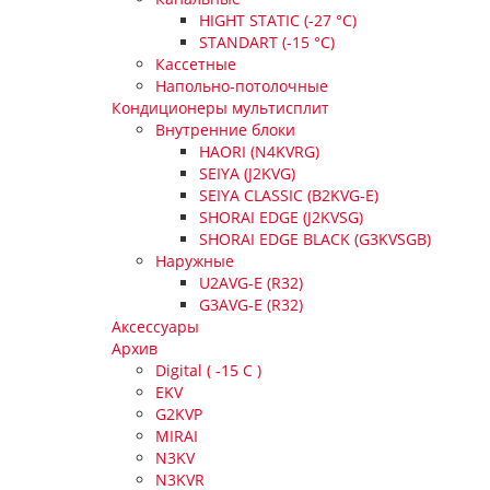
HIGHT STATIC (-27 °С)
STANDART (-15 °С)
Кассетные
Напольно-потолочные
Кондиционеры мультисплит
Внутренние блоки
HAORI (N4KVRG)
SEIYA (J2KVG)
SEIYA CLASSIC (B2KVG-E)
SHORAI EDGE (J2KVSG)
SHORAI EDGE BLACK (G3KVSGB)
Наружные
U2AVG-E (R32)
G3AVG-E (R32)
Аксессуары
Архив
Digital ( -15 C )
EKV
G2KVP
MIRAI
N3KV
N3KVR