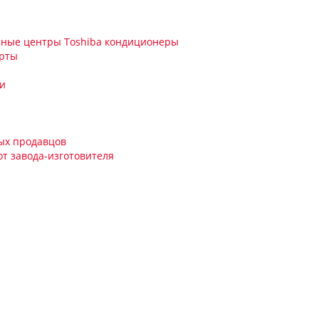
сные центры Toshiba кондиционеры
ерты
ми
ых продавцов
т завода-изготовителя