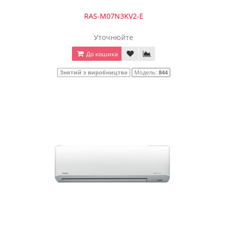
RAS-M07N3KV2-Е
Уточнюйте
До кошика
Знятий з виробництва
Модель:
844