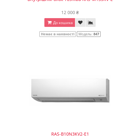
12 000 ₴
До кошика
Немає в наявності
Модель:
847
RAS-B10N3KV2-Е1