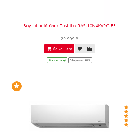
Внутрішній блок Toshiba RAS-10N4KVRG-EE
29 999 ₴
До кошика
На складі
Модель:
999