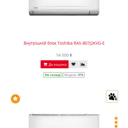
Внутрішній блок Toshiba RAS-B07J2KVG-E
14 500 ₴
До кошика
На складі
Модель:
974
6