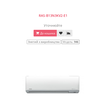
RAS-B13N3KV2-Е1
Уточнюйте
До кошика
Знятий з виробництва
Модель:
946