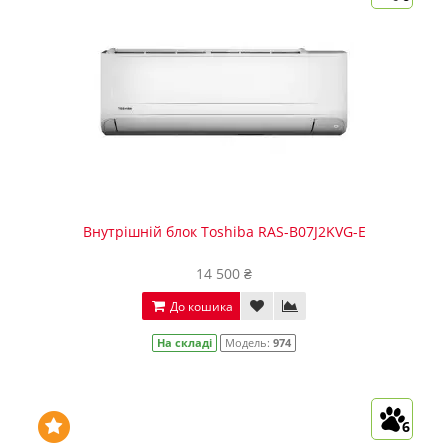
Внутрішній блок Toshiba RAS-B07J2KVG-E
14 500 ₴
До кошика
На складі
Модель:
974
6