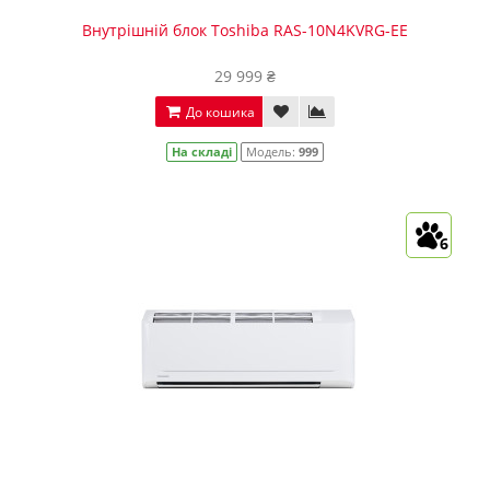
Внутрішній блок Toshiba RAS-10N4KVRG-EE
29 999 ₴
До кошика
На складі
Модель:
999
6