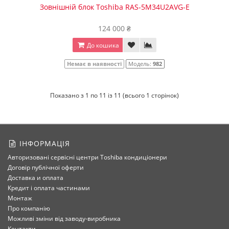
Зовнішній блок Toshiba RAS-5M34U2AVG-E
124 000 ₴
До кошика
Немає в наявності
Модель:
982
Показано з 1 по 11 із 11 (всього 1 сторінок)
ІНФОРМАЦІЯ
Авторизовані сервісні центри Toshiba кондиціонери
Договір публічної оферти
Доставка и оплата
Кредит і оплата частинами
Монтаж
Про компанію
Можливі зміни від заводу-виробника
Контакти