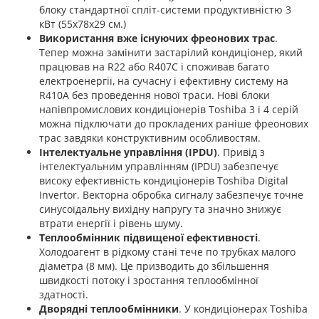
блоку стандартної спліт-системи продуктивністю 3
кВт (55х78х29 см.)
Використання вже існуючих фреонових трас
.
Тепер можна замінити застарілий кондиціонер, який
працював на R22 або R407C і споживав багато
електроенергії, на сучасну і ефективну систему на
R410А без проведення нової траси. Нові блоки
напівпромислових кондиціонерів Toshiba 3 і 4 серій
можна підключати до прокладених раніше фреонових
трас завдяки конструктивним особливостям.
Інтелектуальне управління (IPDU)
. Привід з
інтелектуальним управлінням (IPDU) забезпечує
високу ефективність кондиціонерів Toshiba Digital
Invertor. Векторна обробка сигналу забезпечує точне
синусоїдальну вихідну напругу та значно знижує
втрати енергії і рівень шуму.
Теплообмінник підвищеної ефективності
.
Холодоагент в рідкому стані тече по трубках малого
діаметра (8 мм). Це призводить до збільшення
швидкості потоку і зростання теплообмінної
здатності.
Дворядні теплообмінники
. У кондиціонерах Toshiba