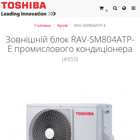
0
Головна
Архів
RAV-SM804ATP-E
Зовнішній блок RAV-SM804ATP-
E промислового кондиціонера
(#859)