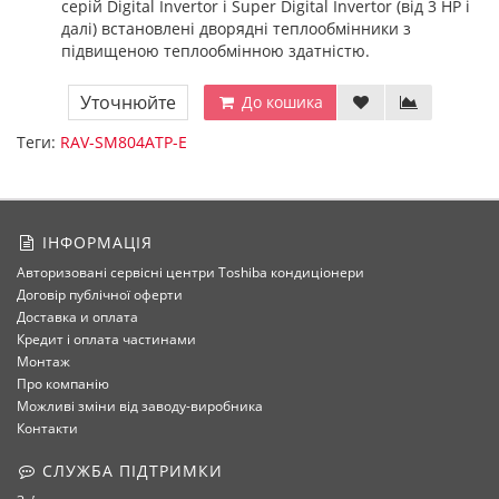
серій Digital Invertor і Super Digital Invertor (від 3 НР і
далі) встановлені дворядні теплообмінники з
підвищеною теплообмінною здатністю.
Уточнюйте
До кошика
Теги:
RAV-SM804ATP-E
ІНФОРМАЦІЯ
Авторизовані сервісні центри Toshiba кондиціонери
Договір публічної оферти
Доставка и оплата
Кредит і оплата частинами
Монтаж
Про компанію
Можливі зміни від заводу-виробника
Контакти
СЛУЖБА ПІДТРИМКИ