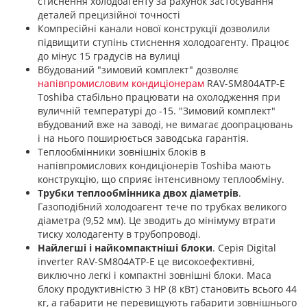
стиснення холодоагенту за рахунок застосування
деталей прецизійної точності
Компресійні канали нової конструкції дозволили
підвищити ступінь стиснення холодоагенту. Працює
до мінус 15 градусів на вулиці
Вбудований "зимовий комплект" дозволяє
напівпромисловим кондиціонерам
RAV-SM804ATP-E
Toshiba стабільно працювати на охолодження при
вуличній температурі до -15. "Зимовий комплект"
вбудований вже на заводі, не вимагає доопрацювань
і на нього поширюється заводська гарантія.
Теплообмінники зовнішніх блоків в
напівпромислових кондиціонерів Toshiba мають
конструкцію, що сприяє інтенсивному теплообміну.
Трубки теплообмінника двох діаметрів
.
Газоподібний холодоагент тече по трубках великого
діаметра (9,52 мм). Це зводить до мінімуму втрати
тиску холодагенту в трубопроводі.
Найлегші і найкомпактніші блоки
. Серія Digital
inverter RAV-SM804ATP-E це високоефективні,
виключно легкі і компактні зовнішні блоки. Маса
блоку продуктивністю 3 НР (8 кВт) становить всього 44
кг, а габарити не перевищують габарити зовнішнього