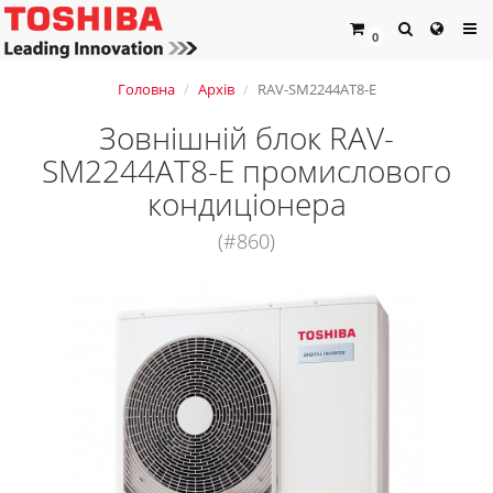
0
Головна
Архів
RAV-SM2244AT8-E
Зовнішній блок RAV-
SM2244AT8-E промислового
кондиціонера
(#860)