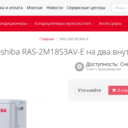
ка и оплата
Монтаж
Новости
Сервисные центры
кондиционеры
Кондиционеры мультисплит
Аксессуары
Главная
RAS-2M18S3AV-E
shiba RAS-2M18S3AV-E на два вну
Доступность: Сн
Снят с производства
Уточняйте
В кор