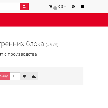
0 ₴
0
тренних блока
(#978)
ят с производства
зину