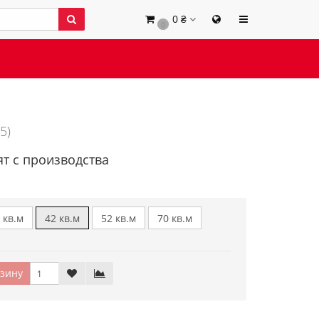
0 ₴
0
5)
ят с производства
 кв.м
42 кв.м
52 кв.м
70 кв.м
зину