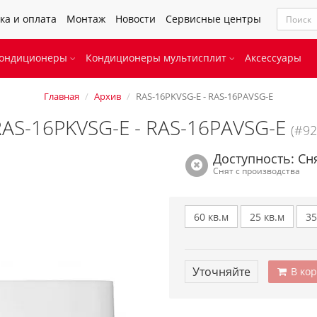
ка и оплата
Монтаж
Новости
Сервисные центры
кондиционеры
Кондиционеры мультисплит
Аксессуары
Главная
Архив
RAS-16PKVSG-E - RAS-16PAVSG-E
AS-16PKVSG-E - RAS-16PAVSG-E
(#92
Доступность: Сн
Снят с производства
60 кв.м
25 кв.м
35
Уточняйте
В кор