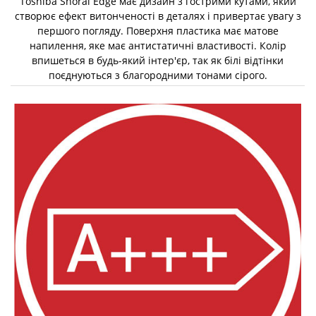
Toshiba Shorai Edge має дизайн з гострими кутами, який
створює ефект витонченості в деталях і привертає увагу з
першого погляду. Поверхня пластика має матове
напилення, яке має антистатичні властивості. Колір
впишеться в будь-який інтер'єр, так як білі відтінки
поєднуються з благородними тонами сірого.