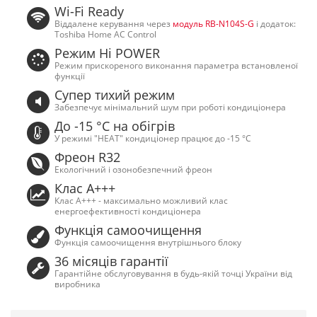
Wi-Fi Ready
Віддалене керування через
модуль RB-N104S-G
і додаток:
Toshiba Home AC Control
Режим Hi POWER
Режим прискореного виконання параметра встановленої
функції
Супер тихий режим
Забезпечує мінімальний шум при роботі кондиціонера
До -15 °С на обігрів
У режимі "HEAT" кондиціонер працює до -15 °С
Фреон R32
Екологічний і озонобезпечний фреон
Клас А+++
Клас А+++ - максимально можливий клас
енергоефективності кондиціонера
Функція самоочищення
Функція самоочищення внутрішнього блоку
36 місяців гарантії
Гарантійне обслуговування в будь-якій точці України від
виробника