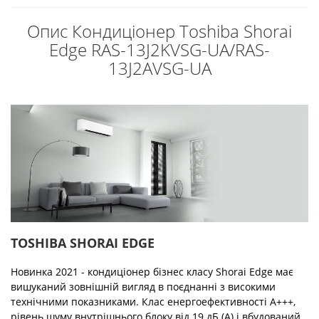
Опис Кондиціонер Toshiba Shorai
Edge RAS-13J2KVSG-UA/RAS-
13J2AVSG-UA
TOSHIBA SHORAI EDGE
Новинка 2021 - кондиціонер бізнес класу Shorai Edge має
вишуканий зовнішній вигляд в поєднанні з високими
технічними показниками. Клас енергоефективності А+++,
рівень шуму внутрішнього блоку від 19 дБ (А) і вбудований