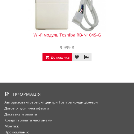
Wi-fi модуль Toshiba RB-N104S-G
9 999 ₴
До кошика
ІНФОРМАЦІЯ
Авторизовані сервісні центри Toshiba кондиціонери
Договір публічної оферти
Доставка и оплата
Кредит і оплата частинами
Монтаж
Про компанію